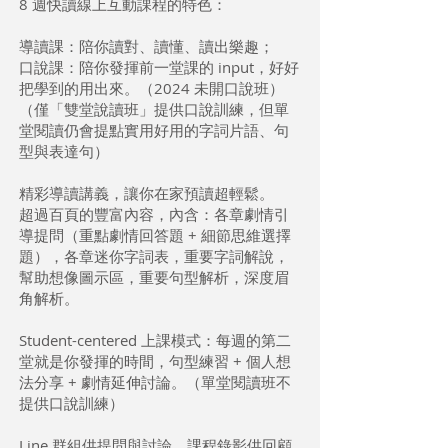
8 週快讀線上互動課程的特色：
導讀課：陪你讀對、讀懂、讀出樂趣；
口說課：陪你發揮前一堂課的 input，好好
把學到的用出來。（2024 未開口說班）
（僅「雙堂說讀班」提供口說訓練，但單
堂閱讀仍會提點實用好用的字詞片語、句
型與表達句）
精彩導讀講義，讓你在家預讀超輕鬆。
超過百頁的豐富內容，內含：各章劇情引
導提問（重點劇情回答題 + 細節思維選擇
題），各章迷你字詞表，重要字詞解說，
幫助想像圖示區，重要句型解析，深度眉
角解析。
Student-centered 上課模式：每週的第二
堂就是你發揮的時間，句型練習 + 個人想
法分享 + 劇情延伸討論。（單堂閱讀班不
提供口說訓練）
Line 群組供提問與討論，課程錄影供回顧