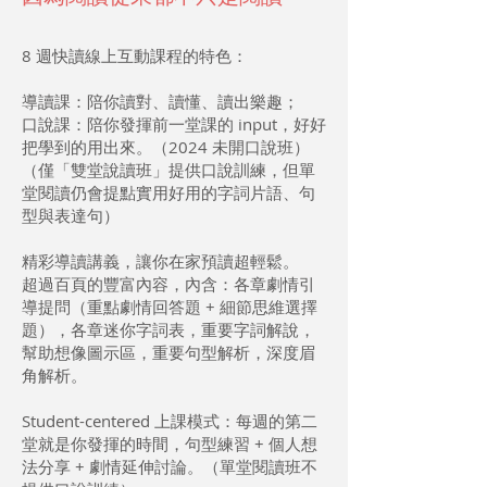
8 週快讀線上互動課程的特色：
導讀課：陪你讀對、讀懂、讀出樂趣；
口說課：陪你發揮前一堂課的 input，好好
把學到的用出來。（2024 未開口說班）
（僅「雙堂說讀班」提供口說訓練，但單
堂閱讀仍會提點實用好用的字詞片語、句
型與表達句）
精彩導讀講義，讓你在家預讀超輕鬆。
超過百頁的豐富內容，內含：各章劇情引
導提問（重點劇情回答題 + 細節思維選擇
題），各章迷你字詞表，重要字詞解說，
幫助想像圖示區，重要句型解析，深度眉
角解析。
Student-centered 上課模式：每週的第二
堂就是你發揮的時間，句型練習 + 個人想
法分享 + 劇情延伸討論。（單堂閱讀班不