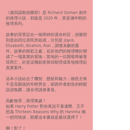
《週四謀殺俱樂部》是 Richard Osman 創作
的推理小說，初版是 2020 年，算是滿年輕的
推理系列。
故事的背景設在一個寧靜的退休村莊，俱樂部
則是由四位居民所組成，分別是 Joyce,
Elizabeth, Ibrahim, Ron，調查未解的案
件。故事的精彩之處，在於他們的推理嗜好變
成了一場真實的冒險：當地的一位開發商被發
現死亡，於是這幾副老骨頭順理成章地推理起
真實案件。
這本小說結合了機智、懸疑和魅力；雖然主角
不是高顏值的年輕男女，卻因作者創造的輕鬆
詼諧氛圍，讓全球讀者著迷。
高齡無罪，推理萬歲！
如果 Harry Potter 對你來說不著邊際、又不
想為 Thirteen Reasons Why 的 Hannha 掬
一把同情淚，那麼這本書就是最佳選擇了！
啊！對了！