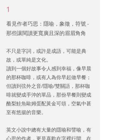
1
​看見作者巧思：隱喻，象徵，符號 -
那些讓閱讀更寬廣且深的眉眉角角
不只是字詞，或許是成語，可能是典
故，或單純是文化。
讀到一個好故事令人感到幸福，像早晨
的那杯咖啡，或有人為你早起做早餐；
但讀到弦外之音/隱喻/雙關語，那杯咖
啡就變成手沖的單品，那份早餐則變成
酪梨鮭魚歐姆蛋配黃金可頌，空氣中甚
至有悠揚的音樂。
英文小說中總有大量的隱喻和譬喻，有
心思的作者，更是喜歡在字裡行間、在